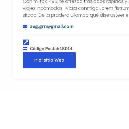
Con mi taxi 496, te ofrezco traslados rápidos 
viajes incómodos. ¡Viaja conmigo!Lorem fistrum 
sircoo. De la pradera ullamco qué dise usteer 
aeg.grn@gmail.com
Código Postal: 18014
Ir al sitio Web