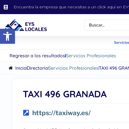
Encuentra la empresa que necesitas a un click aquí en 
Abrir barra de herramientas
Servicios
Regresar a los resultados
Servicios Profesionales
Inicio
Directorio
Servicios Profesionales
TAXI 496 GR
TAXI 496 GRANADA
https://taxiway.es/