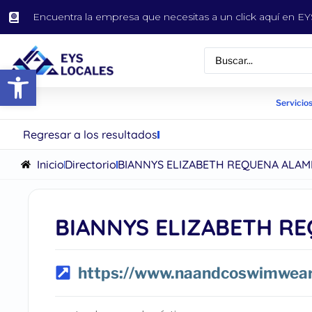
Encuentra la empresa que necesitas a un click aquí en 
Abrir barra de herramientas
Servicios
Regresar a los resultados
Inicio
Directorio
BIANNYS ELIZABETH REQUENA ALAM
BIANNYS ELIZABETH R
https://www.naandcoswimwear