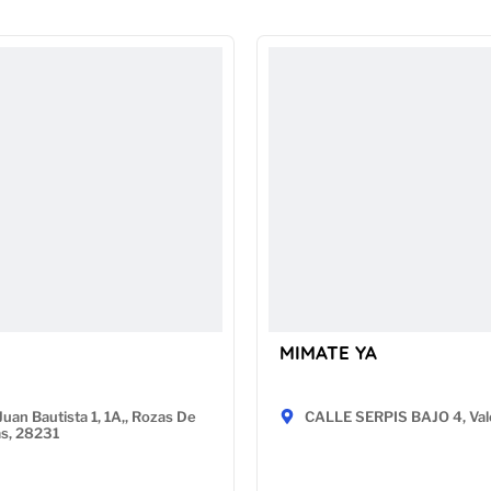
MIMATE YA
Juan Bautista 1, 1A,, Rozas De
CALLE SERPIS BAJO 4, Val
as, 28231