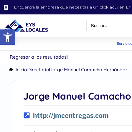
Encuentra la empresa que necesitas a un click aquí en 
Abrir barra de herramientas
Servicios
Regresar a los resultados
Inicio
Directorio
Jorge Manuel Camacho Hernández
Jorge Manuel Camacho
http://jmcentregas.com