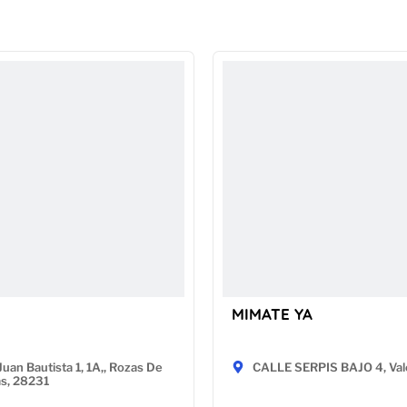
MIMATE YA
Juan Bautista 1, 1A,, Rozas De
CALLE SERPIS BAJO 4, Val
as, 28231