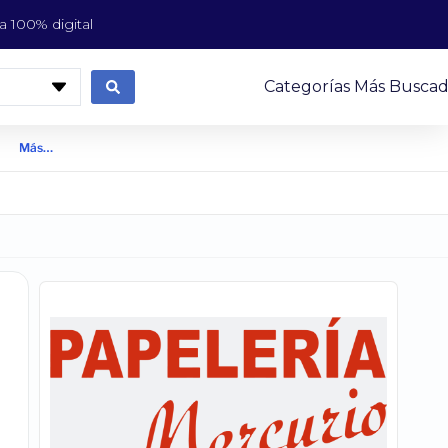
 100% digital
Categorías Más Buscad
Más…